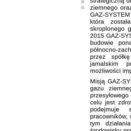
strategiczną d
ziemnego oraz
GAZ-SYSTEM S
która zosta
skroplonego 
2015 GAZ-SYST
budowie pon
północno-zach
przez spółk
jamalskim p
możliwości im
Misją GAZ-SY
gazu ziemne
przesyłowego
celu jest zd
podejmuje sz
pracowników, w
tym działani
środowisku pr