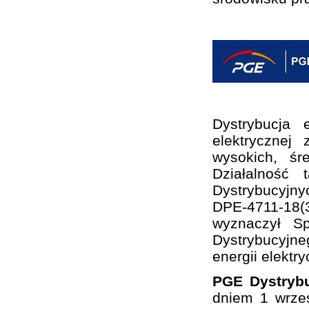
Dystrybucja 
elektrycznej
wysokich, śr
Działalność
Dystrybucyjny
DPE-4711-18(3
wyznaczył S
Dystrybucyjne
energii elektry
PGE Dystrybu
dniem 1 wrze