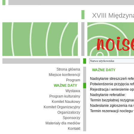
XVIII Między
Strona główna
WAŻNE DATY
Miejsce konferencji
Nadsyłanie streszczeń refe
Program
Potwierdzenie przyjęcia re
WAŻNE DATY
Rejestracja i wniesienie op
Wystawa
Nadsyłanie referatów:
Program kulturalny
Termin bezpłatnej rezygnacj
Komitet Naukowy
Nadesłanie zgłoszenia na
Komitet Organizacyjny
Termin rezerwacji noclegu 
Organizatorzy
Sponsorzy
Materiały dla mediów
Kontakt