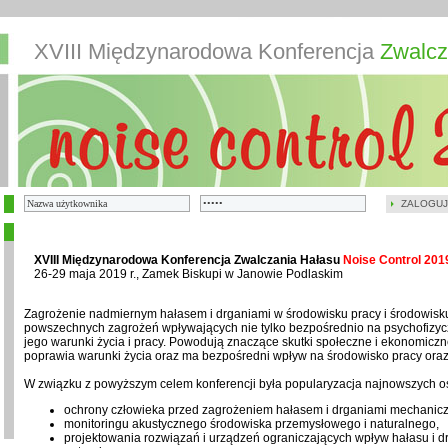
XVIII Międzynarodowa Konferencja
Zwalcz
ZALOGUJ
XVIII Międzynarodowa Konferencja Zwalczania Hałasu
Noise Control 201
26-29 maja 2019 r., Zamek Biskupi w Janowie Podlaskim
Zagrożenie nadmiernym hałasem i drganiami w środowisku pracy i środowisku 
powszechnych zagrożeń wpływających nie tylko bezpośrednio na psychofizycz
jego warunki życia i pracy. Powodują znaczące skutki społeczne i ekonomic
poprawia warunki życia oraz ma bezpośredni wpływ na środowisko pracy ora
W związku z powyższym celem konferencji była popularyzacja najnowszych os
ochrony człowieka przed zagrożeniem hałasem i drganiami mechanic
monitoringu akustycznego środowiska przemysłowego i naturalnego,
projektowania rozwiązań i urządzeń ograniczających wpływ hałasu i d