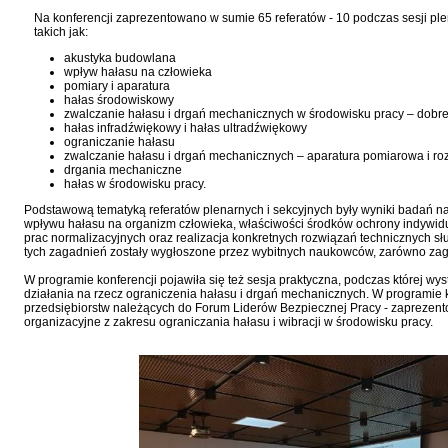
Na konferencji zaprezentowano w sumie 65 referatów - 10 podczas sesji pl
takich jak:
akustyka budowlana
wpływ hałasu na człowieka
pomiary i aparatura
hałas środowiskowy
zwalczanie hałasu i drgań mechanicznych w środowisku pracy – dobre
hałas infradźwiękowy i hałas ultradźwiękowy
ograniczanie hałasu
zwalczanie hałasu i drgań mechanicznych – aparatura pomiarowa i ro
drgania mechaniczne
hałas w środowisku pracy.
Podstawową tematyką referatów plenarnych i sekcyjnych były wyniki badań 
wpływu hałasu na organizm człowieka, właściwości środków ochrony indywidual
prac normalizacyjnych oraz realizacja konkretnych rozwiązań technicznych s
tych zagadnień zostały wygłoszone przez wybitnych naukowców, zarówno zagra
W programie konferencji pojawiła się też sesja praktyczna, podczas której 
działania na rzecz ograniczenia hałasu i drgań mechanicznych. W programie k
przedsiębiorstw należących do Forum Liderów Bezpiecznej Pracy - zaprezent
organizacyjne z zakresu ograniczania hałasu i wibracji w środowisku pracy.