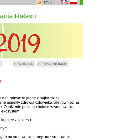
RSS
ania Hałasu
Rejestracja
Przypomnij hasło
9
naturalnym to jedne z najbardziej
ne aspekty zdrowia człowieka, ale również na
zne. Obniżenie poziomu hałasu w środowisku
z ekosystem.
iągnięć z zakresu:
znymi,
rgań na środowisko pracy oraz środowisko