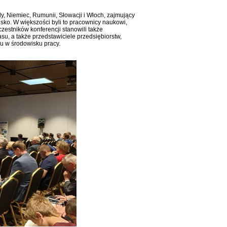
ady, Niemiec, Rumunii, Słowacji i Włoch, zajmujący
sko. W większości byli to pracownicy naukowi,
czestników konferencji stanowili także
su, a także przedstawiciele przedsiębiorstw,
u w środowisku pracy.