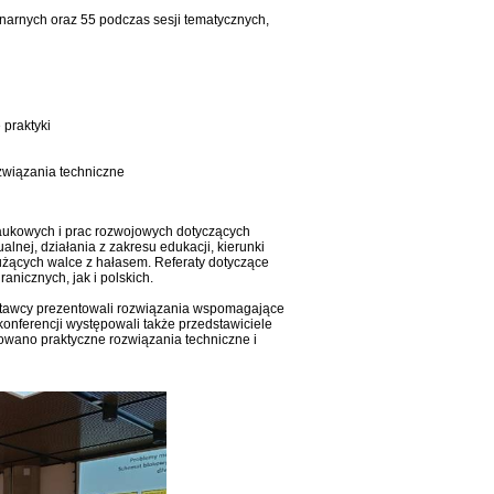
enarnych oraz 55 podczas sesji tematycznych,
 praktyki
związania techniczne
naukowych i prac rozwojowych dotyczących
nej, działania z zakresu edukacji, kierunki
łużących walce z hałasem. Referaty dotyczące
nicznych, jak i polskich.
wystawcy prezentowali rozwiązania wspomagające
onferencji występowali także przedstawiciele
owano praktyczne rozwiązania techniczne i