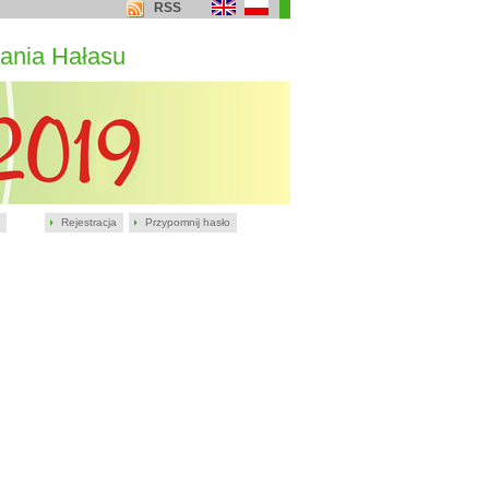
RSS
ania Hałasu
Rejestracja
Przypomnij hasło