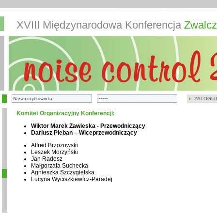
XVIII Międzynarodowa Konferencja
Zwalcz
ZALOGUJ
Komitet Organizacyjny Konferencji:
Wiktor Marek Zawieska - Przewodniczący
Dariusz Pleban – Wiceprzewodniczący
Alfred Brzozowski
Leszek Morzyński
Jan Radosz
Małgorzata Suchecka
Agnieszka Szczygielska
Lucyna Wyciszkiewicz-Paradej