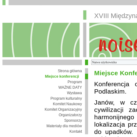
XVIII Między
Strona główna
Miejsce Konfe
Miejsce konferencji
Program
Konferencja
WAŻNE DATY
Podlaskim.
Wystawa
Program kulturalny
Janów, w cza
Komitet Naukowy
cywilizacji 
Komitet Organizacyjny
Organizatorzy
harmonijnego 
Sponsorzy
lokalizacja pr
Materiały dla mediów
do upadków. 
Kontakt