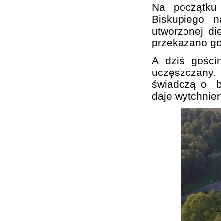
Na początku 
Biskupiego n
utworzonej di
przekazano go
A dziś gości
uczęszczany.
świadczą o bur
daje wytchnien