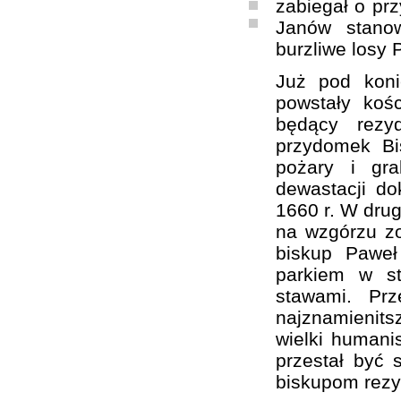
zabiegał o prz
Janów stanow
burzliwe losy 
Już pod kon
powstały koś
będący rezy
przydomek Bi
pożary i gra
dewastacji d
1660 r. W drug
na wzgórzu zo
biskup Paweł
parkiem w st
stawami. Pr
najznamienit
wielki humanis
przestał być 
biskupom rezy