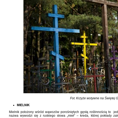
Fot. Krzyże wotywne na Świętej 
MIELNIK
Mielnik położony wśród wąwozów porośniętych gęstą roślinnością to je
nazwa wywodzi się z ruskiego słowa „mieł” – kreda, której pokłady zal