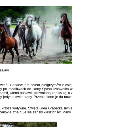
laskim
wień. Cerkiew jest celem pielgrzymów z całej
zy po modlitwach do ikony Spasa Izbawnika w
mii, wierni postawili drewnianą kapliczkę, a z
ały jedynie dwie ikony. Przeniesiono je do nowo
ą krzyże wotywne. Święta Góra Grabarka słynie
erkwią, znajduje się żeński klasztor św. Marty i