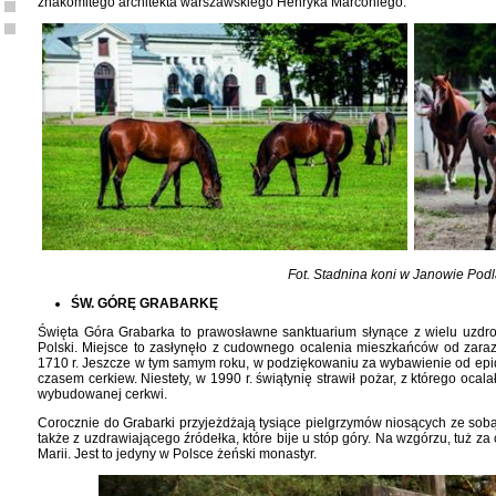
znakomitego architekta warszawskiego Henryka Marconiego.
Fot. Stadnina koni w Janowie Pod
ŚW. GÓRĘ GRABARKĘ
Święta Góra Grabarka to prawosławne sanktuarium słynące z wielu uzdro
Polski. Miejsce to zasłynęło z cudownego ocalenia mieszkańców od zara
1710 r. Jeszcze w tym samym roku, w podziękowaniu za wybawienie od epide
czasem cerkiew. Niestety, w 1990 r. świątynię strawił pożar, z którego ocal
wybudowanej cerkwi.
Corocznie do Grabarki przyjeżdżają tysiące pielgrzymów niosących ze sob
także z uzdrawiającego źródełka, które bije u stóp góry. Na wzgórzu, tuż za c
Marii. Jest to jedyny w Polsce żeński monastyr.