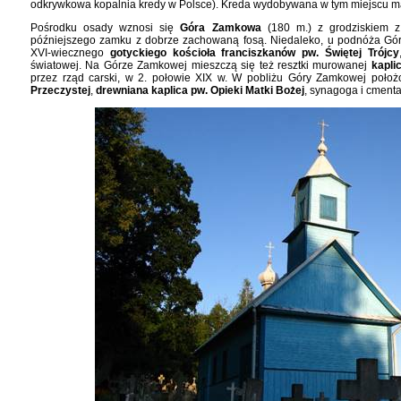
odkrywkowa kopalnia kredy w Polsce). Kreda wydobywana w tym miejscu ma
Pośrodku osady wznosi się
Góra Zamkowa
(180 m.) z grodziskiem z 
późniejszego zamku z dobrze zachowaną fosą. Niedaleko, u podnóża Gór
XVI-wiecznego
gotyckiego kościoła franciszkanów pw. Świętej Trójcy
światowej. Na Górze Zamkowej mieszczą się też resztki murowanej
kapli
przez rząd carski, w 2. połowie XIX w. W pobliżu Góry Zamkowej położ
Przeczystej
,
drewniana kaplica pw. Opieki Matki Bożej
, synagoga i cmenta