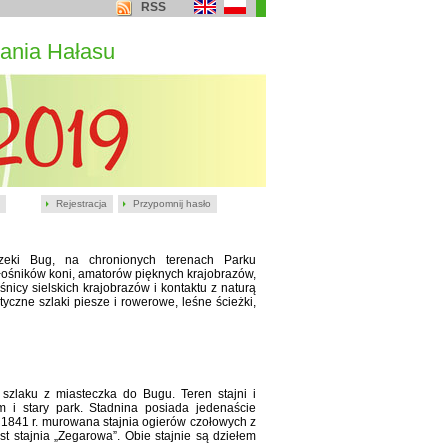
RSS
ania Hałasu
Rejestracja
Przypomnij hasło
rzeki Bug, na chronionych terenach Parku
iłośników koni, amatorów pięknych krajobrazów,
nicy sielskich krajobrazów i kontaktu z naturą
czne szlaki piesze i rowerowe, leśne ścieżki,
zlaku z miasteczka do Bugu. Teren stajni i
 i stary park. Stadnina posiada jedenaście
1841 r. murowana stajnia ogierów czołowych z
 stajnia „Zegarowa”. Obie stajnie są dziełem