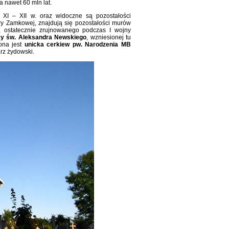
 nawet 60 mln lat.
XI – XII w. oraz widoczne są pozostałości
y Zamkowej, znajdują się pozostałości murów
, ostatecznie zrujnowanego podczas I wojny
cy św. Aleksandra Newskiego
, wzniesionej tu
ona jest
unicka cerkiew pw. Narodzenia MB
rz żydowski.