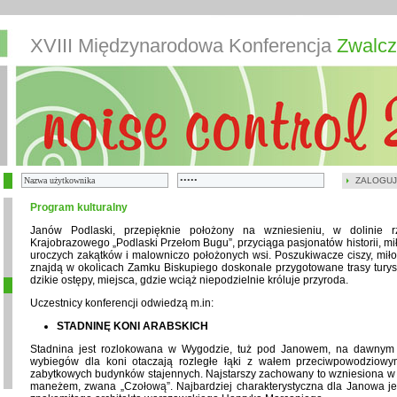
XVIII Międzynarodowa Konferencja
Zwalcz
ZALOGUJ
Program kulturalny
Janów Podlaski, przepięknie położony na wzniesieniu, w dolinie 
Krajobrazowego „Podlaski Przełom Bugu”, przyciąga pasjonatów historii, m
uroczych zakątków i malowniczo położonych wsi. Poszukiwacze ciszy, miłoś
znajdą w okolicach Zamku Biskupiego doskonale przygotowane trasy turysty
dzikie ostępy, miejsca, gdzie wciąż niepodzielnie króluje przyroda.
Uczestnicy konferencji odwiedzą m.in:
STADNINĘ KONI ARABSKICH
Stadnina jest rozlokowana w Wygodzie, tuż pod Janowem, na dawnym s
wybiegów dla koni otaczają rozległe łąki z wałem przeciwpowodziowym
zabytkowych budynków stajennych. Najstarszy zachowany to wzniesiona w 
maneżem, zwana „Czołową”. Najbardziej charakterystyczna dla Janowa jest