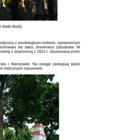
i Matki Bożej
istyczny z prostokątnym rynkiem, zamienionym
zachowała się stara, drewniana zabudowa. W
, bramę z dzwonnicą z 1823 r. zbudowaną przez
sku i Warszawie. Na uwagę zasługują także
ymi nielicznymi macewami.