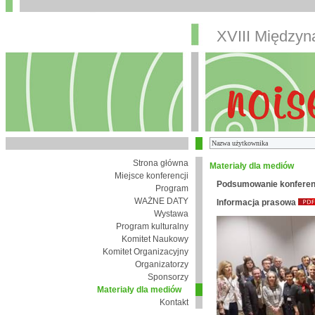
XVIII Między
Strona główna
Materiały dla mediów
Miejsce konferencji
Podsumowanie konferen
Program
WAŻNE DATY
Informacja prasowa
Wystawa
Program kulturalny
Komitet Naukowy
Komitet Organizacyjny
Organizatorzy
Sponsorzy
Materiały dla mediów
Kontakt