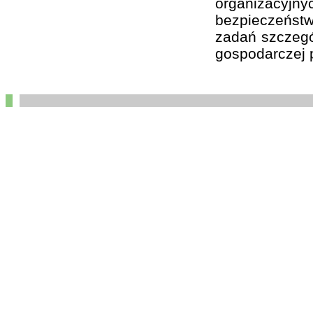
organizacyj
bezpieczeństw
zadań szczegól
gospodarczej p