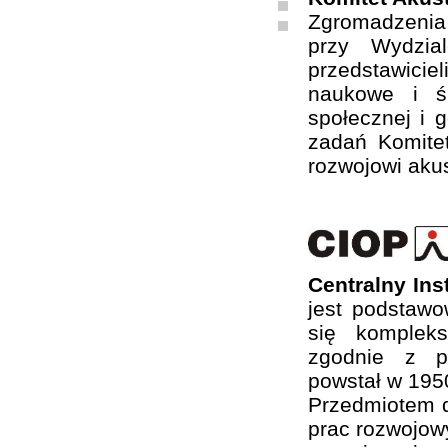
Zgromadzenia
przy Wydzia
przedstawiciel
naukowe i ś
społecznej i 
zadań Komite
rozwojowi akus
Centralny In
jest podstaw
się komplek
zgodnie z ps
powstał w 1950
Przedmiotem d
prac rozwojow