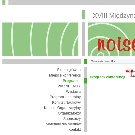
XVIII Między
Strona główna
Miejsce konferencji
Program konferencji
Program
WAŻNE DATY
Wystawa
Program kulturalny
Komitet Naukowy
Komitet Organizacyjny
Organizatorzy
Sponsorzy
Materiały dla mediów
Kontakt