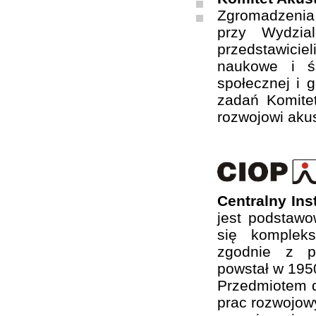
Zgromadzenia
przy Wydzia
przedstawiciel
naukowe i ś
społecznej i 
zadań Komite
rozwojowi akus
Centralny In
jest podstaw
się komplek
zgodnie z ps
powstał w 1950
Przedmiotem d
prac rozwojow