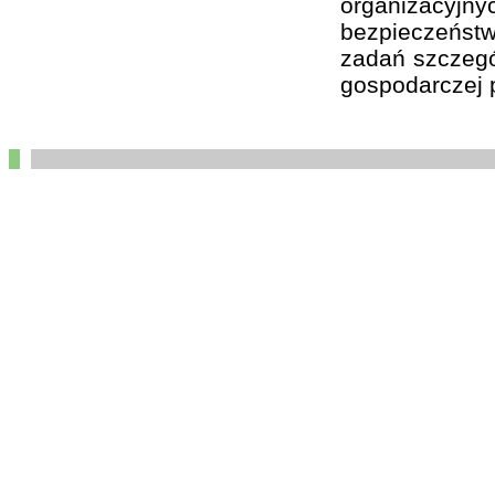
organizacyj
bezpieczeństw
zadań szczegól
gospodarczej p