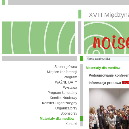
XVIII Między
Strona główna
Materiały dla mediów
Miejsce konferencji
Podsumowanie konferen
Program
WAŻNE DATY
Informacja prasowa
Wystawa
Program kulturalny
Komitet Naukowy
Komitet Organizacyjny
Organizatorzy
Sponsorzy
Materiały dla mediów
Kontakt