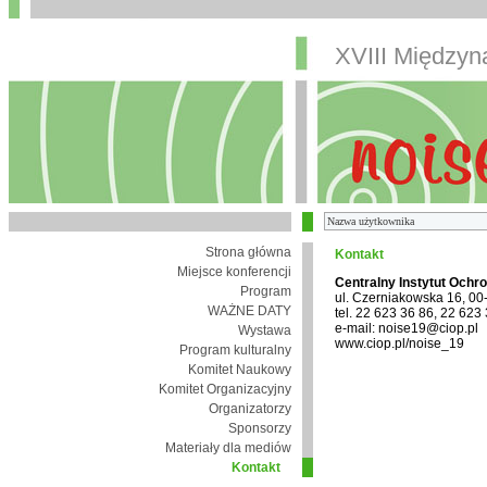
XVIII Między
Strona główna
Kontakt
Miejsce konferencji
Centralny Instytut Ochr
Program
ul. Czerniakowska 16, 0
WAŻNE DATY
tel. 22 623 36 86, 22 623
e-mail: noise19@ciop.pl
Wystawa
www.ciop.pl/noise_19
Program kulturalny
Komitet Naukowy
Komitet Organizacyjny
Organizatorzy
Sponsorzy
Materiały dla mediów
Kontakt