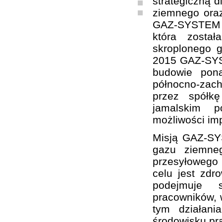
strategiczną d
ziemnego oraz
GAZ-SYSTEM S
która zosta
skroplonego 
2015 GAZ-SYST
budowie pon
północno-zach
przez spółk
jamalskim p
możliwości im
Misją GAZ-SY
gazu ziemne
przesyłowego
celu jest zd
podejmuje sz
pracowników, w
tym działani
środowisku pr