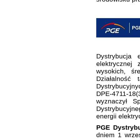
Dystrybucja 
elektrycznej
wysokich, śr
Działalność
Dystrybucyjny
DPE-4711-18(3
wyznaczył S
Dystrybucyjne
energii elektry
PGE Dystrybu
dniem 1 wrze