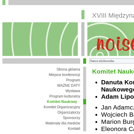
XVIII Między
Strona główna
Komitet Nauk
Miejsce konferencji
Program
Danuta Ko
WAŻNE DATY
Naukoweg
Wystawa
Adam Lipo
Program kulturalny
Komitet Naukowy
Jan Adamc
Komitet Organizacyjny
Organizatorzy
Wojciech B
Sponsorzy
Marion Bur
Materiały dla mediów
Eleonora Ca
Kontakt