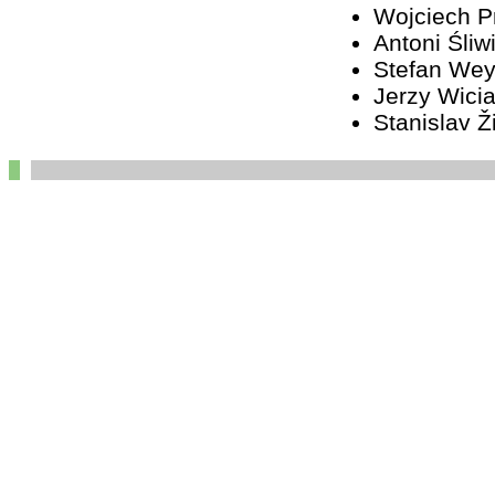
Wojciech 
Antoni Śliw
Stefan We
Jerzy Wici
Stanislav Ž