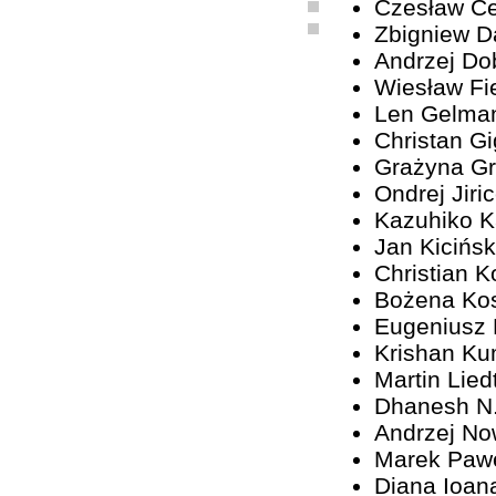
Czesław C
Zbigniew D
Andrzej Do
Wiesław Fi
Len Gelma
Christan G
Grażyna G
Ondrej Jiri
Kazuhiko 
Jan Kicińsk
Christian K
Bożena Ko
Eugeniusz
Krishan Ku
Martin Lied
Dhanesh N
Andrzej No
Marek Paw
Diana Ioan