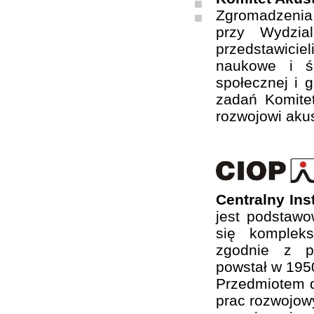
Zgromadzenia
przy Wydzia
przedstawiciel
naukowe i ś
społecznej i 
zadań Komite
rozwojowi akus
Centralny In
jest podstaw
się komplek
zgodnie z ps
powstał w 1950
Przedmiotem d
prac rozwojow