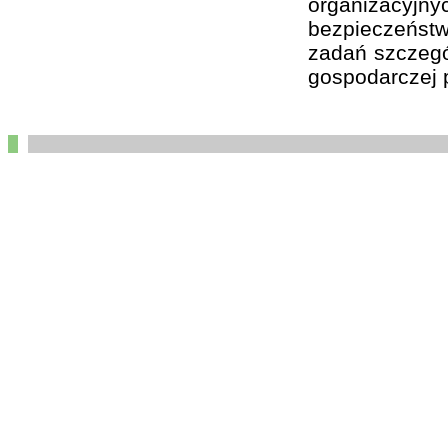
organizacyj
bezpieczeństw
zadań szczegól
gospodarczej p