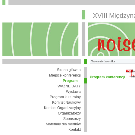
XVIII Między
Strona główna
Miejsce konferencji
Program konferencji
Program
WAŻNE DATY
Wystawa
Program kulturalny
Komitet Naukowy
Komitet Organizacyjny
Organizatorzy
Sponsorzy
Materiały dla mediów
Kontakt