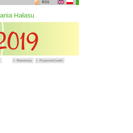
RSS
ania Hałasu
Rejestracja
Przypomnij hasło