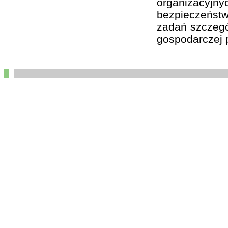
organizacyj
bezpieczeństw
zadań szczegól
gospodarczej p