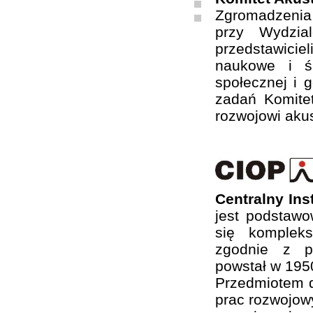
Zgromadzenia
przy Wydzia
przedstawiciel
naukowe i ś
społecznej i 
zadań Komite
rozwojowi akus
Centralny In
jest podstaw
się komplek
zgodnie z ps
powstał w 1950
Przedmiotem d
prac rozwojow