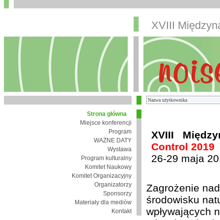
XVIII Między
Strona główna
Miejsce konferencji
Program
XVIII Międz
WAŻNE DATY
Control 2019
Wystawa
26-29 maja 20
Program kulturalny
Komitet Naukowy
Komitet Organizacyjny
Organizatorzy
Zagrożenie nad
Sponsorzy
środowisku nat
Materiały dla mediów
wpływających n
Kontakt