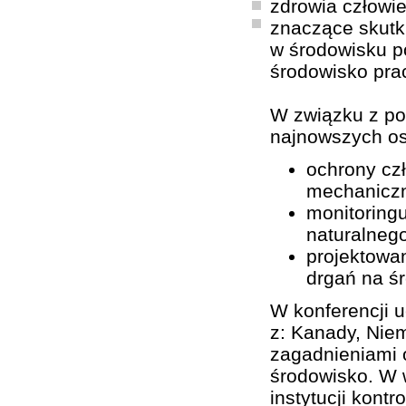
zdrowia człowie
znaczące skutk
w środowisku p
środowisko pra
W związku z po
najnowszych os
ochrony cz
mechanicz
monitoring
naturalnego
projektowan
drgań na ś
W konferencji u
z: Kanady, Niem
zagadnieniami o
środowisko. W w
instytucji kont