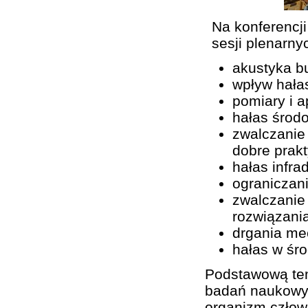
Na konferencj
sesji plenarny
akustyka b
wpływ hała
pomiary i a
hałas środ
zwalczanie
dobre prak
hałas infra
ograniczan
zwalczanie
rozwiązani
drgania me
hałas w śro
Podstawową tem
badań naukowyc
organizm człow