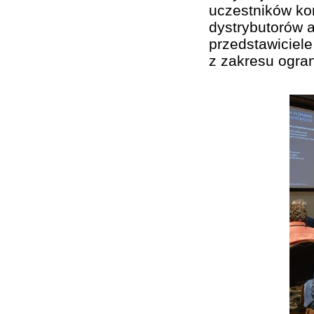
uczestników kon
dystrybutorów a
przedstawiciel
z zakresu ogran