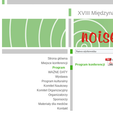
XVIII Między
Strona główna
Miejsce konferencji
Program konferencji
Program
WAŻNE DATY
Wystawa
Program kulturalny
Komitet Naukowy
Komitet Organizacyjny
Organizatorzy
Sponsorzy
Materiały dla mediów
Kontakt