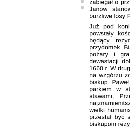
zabiegał o prz
Janów stanow
burzliwe losy 
Już pod kon
powstały koś
będący rezy
przydomek Bi
pożary i gra
dewastacji d
1660 r. W drug
na wzgórzu zo
biskup Paweł
parkiem w st
stawami. Pr
najznamienit
wielki humanis
przestał być 
biskupom rezy