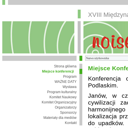
XVIII Między
Strona główna
Miejsce Konfe
Miejsce konferencji
Program
Konferencja
WAŻNE DATY
Podlaskim.
Wystawa
Program kulturalny
Janów, w cza
Komitet Naukowy
cywilizacji 
Komitet Organizacyjny
Organizatorzy
harmonijnego 
Sponsorzy
lokalizacja pr
Materiały dla mediów
do upadków. 
Kontakt