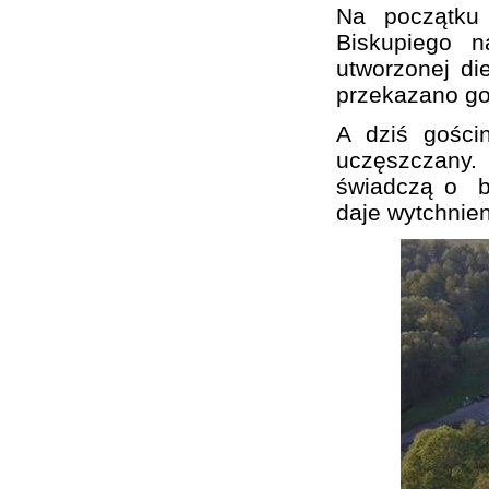
Na początku 
Biskupiego n
utworzonej di
przekazano go
A dziś gości
uczęszczany.
świadczą o bur
daje wytchnien