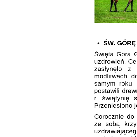
ŚW. GÓRĘ
Święta Góra G
uzdrowień. Cer
zasłynęło z
modlitwach d
samym roku, 
postawili drew
r. świątynię 
Przeniesiono 
Corocznie do 
ze sobą krzy
uzdrawiającego