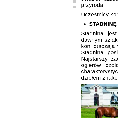
przyroda.
Uczestnicy kon
STADNINĘ
Stadnina je
dawnym szlaku
koni otaczają 
Stadnina pos
Najstarszy z
ogierów czo
charakterystyc
dziełem znako