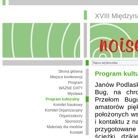
XVIII Między
Strona główna
Program kult
Miejsce konferencji
Program
Janów Podlaski
WAŻNE DATY
Bug, na chro
Wystawa
Przełom Bugu
Program kulturalny
Komitet Naukowy
amatorów pię
Komitet Organizacyjny
położonych wsi
Organizatorzy
i kontaktu z 
Sponsorzy
Materiały dla mediów
przygotowane
Kontakt
ścieżki, dzik