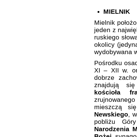
MIELNIK
Mielnik położ
jeden z najwi
ruskiego słowa
okolicy (jedy
wydobywana w 
Pośrodku osa
XI – XII w. 
dobrze zacho
znajdują si
kościoła f
zrujnowaneg
mieszczą si
Newskiego
, 
pobliżu Gó
Narodzenia M
Bożej
, synago