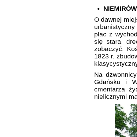
NIEMIRÓW
O dawnej miej
urbanistyczn
plac z wychod
się stara, d
zobaczyć: Koś
1823 r. zbudo
klasycystyczn
Na dzwonnicy
Gdańsku i Wa
cmentarza ży
nielicznymi m