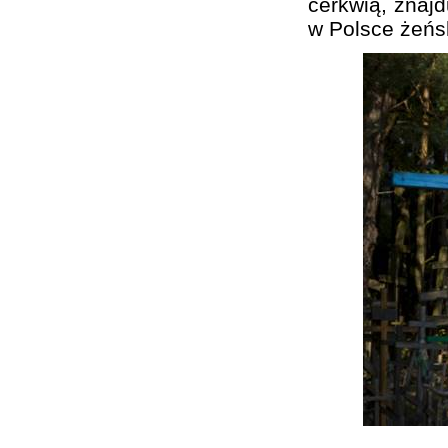
cerkwią, znajd
w Polsce żeńs