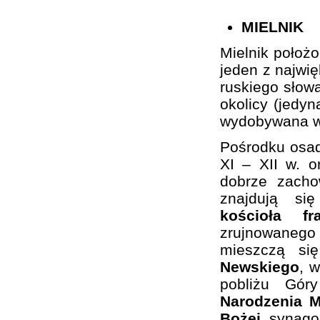
MIELNIK
Mielnik położ
jeden z najwi
ruskiego słowa
okolicy (jedy
wydobywana w 
Pośrodku osa
XI – XII w. 
dobrze zacho
znajdują si
kościoła f
zrujnowaneg
mieszczą si
Newskiego
, 
pobliżu Gó
Narodzenia M
Bożej
, synago