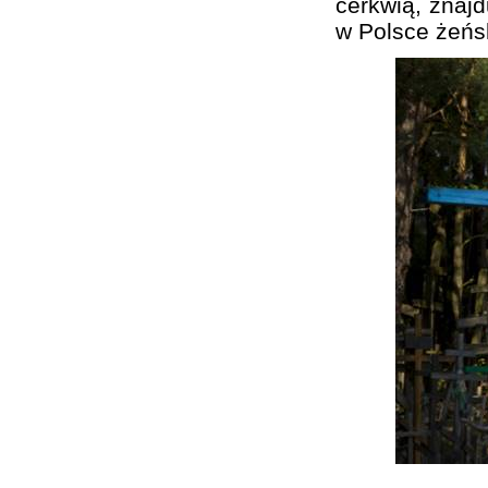
cerkwią, znajd
w Polsce żeńs