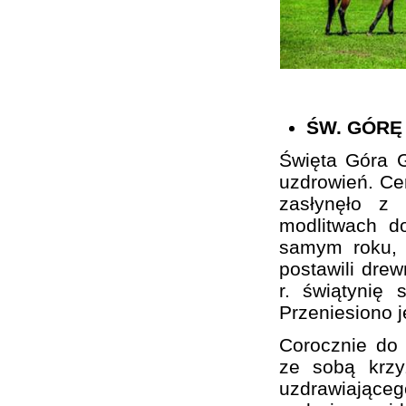
ŚW. GÓRĘ
Święta Góra G
uzdrowień. Cer
zasłynęło z
modlitwach d
samym roku, 
postawili drew
r. świątynię 
Przeniesiono 
Corocznie do 
ze sobą krzy
uzdrawiającego