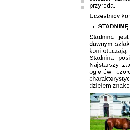
przyroda.
Uczestnicy kon
STADNINĘ
Stadnina je
dawnym szlaku
koni otaczają 
Stadnina pos
Najstarszy z
ogierów czo
charakterystyc
dziełem znako