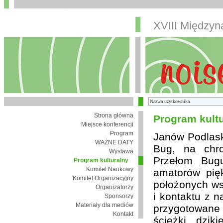
XVIII Między
Strona główna
Program kult
Miejsce konferencji
Program
Janów Podlaski
WAŻNE DATY
Bug, na chro
Wystawa
Przełom Bugu
Program kulturalny
Komitet Naukowy
amatorów pię
Komitet Organizacyjny
położonych wsi
Organizatorzy
i kontaktu z 
Sponsorzy
Materiały dla mediów
przygotowane
Kontakt
ścieżki, dzik