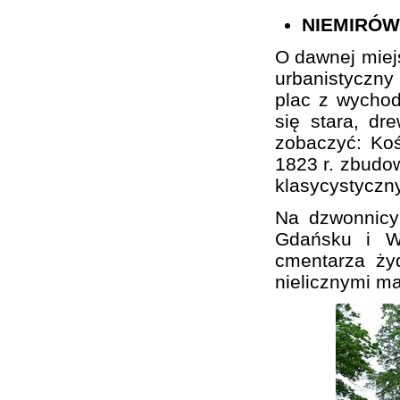
NIEMIRÓW
O dawnej miej
urbanistyczn
plac z wychod
się stara, d
zobaczyć: Koś
1823 r. zbudo
klasycystyczn
Na dzwonnicy
Gdańsku i Wa
cmentarza ży
nielicznymi m