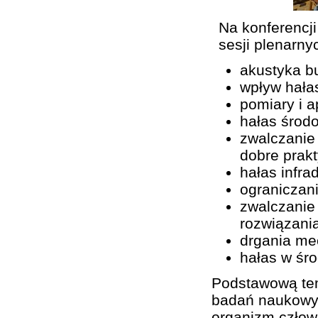
Na konferencj
sesji plenarny
akustyka b
wpływ hała
pomiary i a
hałas środ
zwalczanie
dobre prak
hałas infra
ograniczan
zwalczanie
rozwiązani
drgania me
hałas w śro
Podstawową tem
badań naukowyc
organizm człow