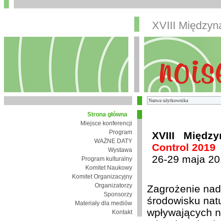
XVIII Między
Strona główna
Miejsce konferencji
Program
XVIII Międz
WAŻNE DATY
Control 2019
Wystawa
26-29 maja 20
Program kulturalny
Komitet Naukowy
Komitet Organizacyjny
Organizatorzy
Zagrożenie nad
Sponsorzy
środowisku nat
Materiały dla mediów
wpływających n
Kontakt