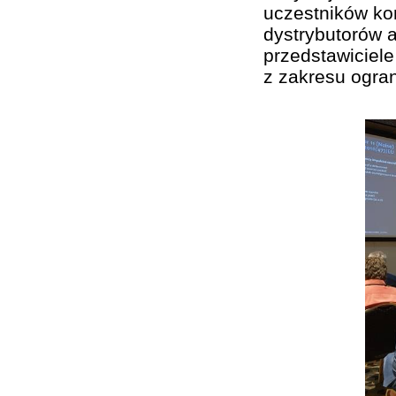
uczestników kon
dystrybutorów a
przedstawiciel
z zakresu ogran