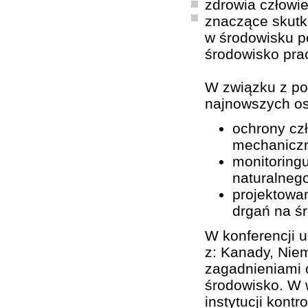
zdrowia człowie
znaczące skutk
w środowisku p
środowisko pra
W związku z po
najnowszych os
ochrony cz
mechanicz
monitoring
naturalnego
projektowan
drgań na ś
W konferencji u
z: Kanady, Niem
zagadnieniami o
środowisko. W w
instytucji kont