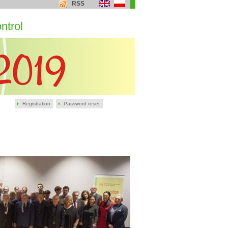
RSS
ntrol
Registration
Password reset