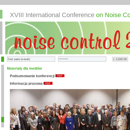
XVIII International Conference
on Noise Co
LOG IN
Materiały dla mediów
Podsumowanie konferencji
Informacja prasowa