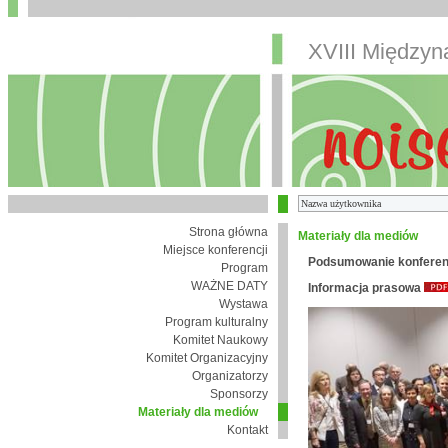
XVIII Między
Strona główna
Materiały dla mediów
Miejsce konferencji
Podsumowanie konferen
Program
WAŻNE DATY
Informacja prasowa
Wystawa
Program kulturalny
Komitet Naukowy
Komitet Organizacyjny
Organizatorzy
Sponsorzy
Materiały dla mediów
Kontakt