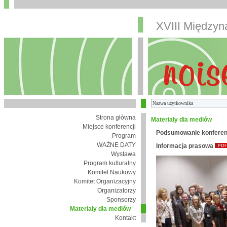
XVIII Między
Strona główna
Materiały dla mediów
Miejsce konferencji
Podsumowanie konferen
Program
WAŻNE DATY
Informacja prasowa
Wystawa
Program kulturalny
Komitet Naukowy
Komitet Organizacyjny
Organizatorzy
Sponsorzy
Materiały dla mediów
Kontakt