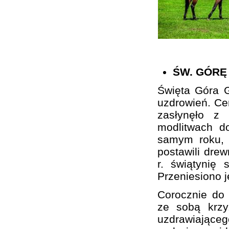
ŚW. GÓRĘ
Święta Góra G
uzdrowień. Cer
zasłynęło z
modlitwach d
samym roku, 
postawili drew
r. świątynię 
Przeniesiono 
Corocznie do 
ze sobą krzy
uzdrawiającego