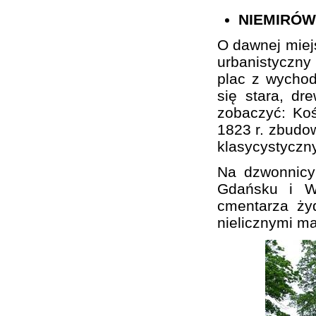
NIEMIRÓW
O dawnej miej
urbanistyczn
plac z wychod
się stara, d
zobaczyć: Koś
1823 r. zbudo
klasycystyczn
Na dzwonnicy
Gdańsku i Wa
cmentarza ży
nielicznymi m