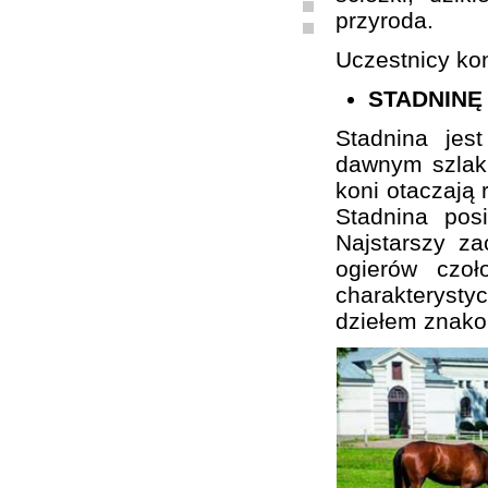
przyroda.
Uczestnicy kon
STADNINĘ
Stadnina je
dawnym szlaku
koni otaczają 
Stadnina pos
Najstarszy z
ogierów czo
charakterystyc
dziełem znako