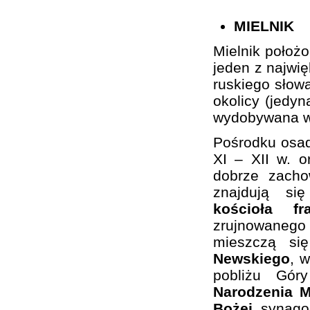
MIELNIK
Mielnik położ
jeden z najwi
ruskiego słowa
okolicy (jedy
wydobywana w 
Pośrodku osa
XI – XII w. 
dobrze zacho
znajdują si
kościoła f
zrujnowaneg
mieszczą si
Newskiego
, 
pobliżu Gó
Narodzenia M
Bożej
, synago