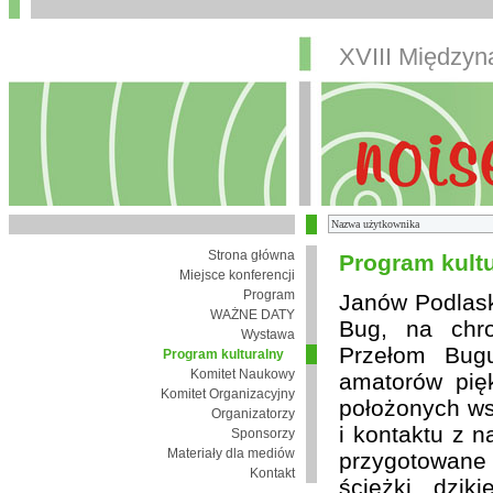
XVIII Między
Strona główna
Program kult
Miejsce konferencji
Program
Janów Podlaski
WAŻNE DATY
Bug, na chro
Wystawa
Przełom Bugu
Program kulturalny
Komitet Naukowy
amatorów pię
Komitet Organizacyjny
położonych wsi
Organizatorzy
i kontaktu z 
Sponsorzy
Materiały dla mediów
przygotowane
Kontakt
ścieżki, dzik