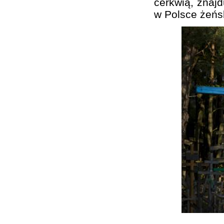
cerkwią, znajd
w Polsce żeńs