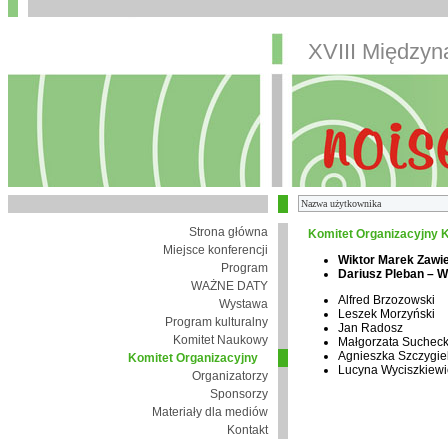
XVIII Między
Strona główna
Komitet Organizacyjny K
Miejsce konferencji
Wiktor Marek Zawi
Program
Dariusz Pleban – 
WAŻNE DATY
Alfred Brzozowski
Wystawa
Leszek Morzyński
Program kulturalny
Jan Radosz
Komitet Naukowy
Małgorzata Suchec
Agnieszka Szczygie
Komitet Organizacyjny
Lucyna Wyciszkiewi
Organizatorzy
Sponsorzy
Materiały dla mediów
Kontakt