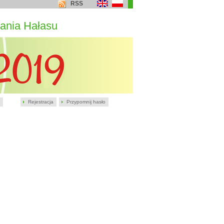
RSS
ania Hałasu
Rejestracja
Przypomnij hasło