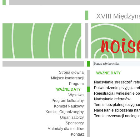
XVIII Między
Strona główna
WAŻNE DATY
Miejsce konferencji
Nadsyłanie streszczeń refe
Program
Potwierdzenie przyjęcia re
WAŻNE DATY
Rejestracja i wniesienie op
Wystawa
Nadsyłanie referatów:
Program kulturalny
Termin bezpłatnej rezygnacj
Komitet Naukowy
Nadesłanie zgłoszenia na
Komitet Organizacyjny
Termin rezerwacji noclegu 
Organizatorzy
Sponsorzy
Materiały dla mediów
Kontakt