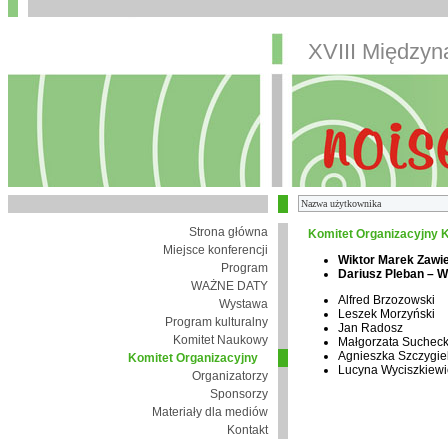
XVIII Między
Strona główna
Komitet Organizacyjny K
Miejsce konferencji
Wiktor Marek Zawi
Program
Dariusz Pleban – 
WAŻNE DATY
Alfred Brzozowski
Wystawa
Leszek Morzyński
Program kulturalny
Jan Radosz
Komitet Naukowy
Małgorzata Suchec
Agnieszka Szczygie
Komitet Organizacyjny
Lucyna Wyciszkiewi
Organizatorzy
Sponsorzy
Materiały dla mediów
Kontakt