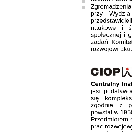
Zgromadzenia
przy Wydzia
przedstawiciel
naukowe i ś
społecznej i 
zadań Komite
rozwojowi akus
Centralny In
jest podstaw
się komplek
zgodnie z ps
powstał w 1950
Przedmiotem d
prac rozwojow