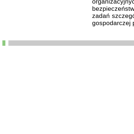
organizacyj
bezpieczeństw
zadań szczegól
gospodarczej p