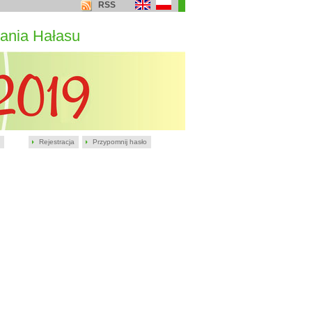
RSS
ania Hałasu
Rejestracja
Przypomnij hasło