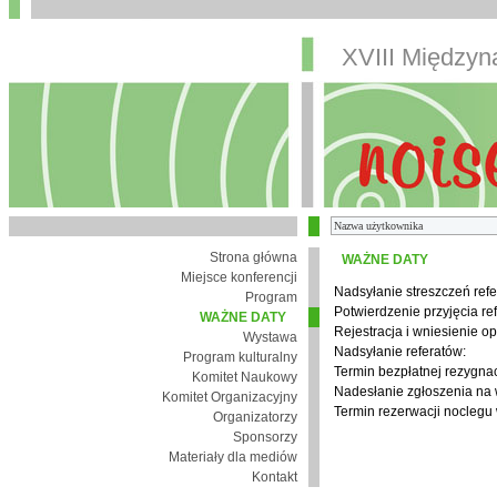
XVIII Między
Strona główna
WAŻNE DATY
Miejsce konferencji
Nadsyłanie streszczeń refe
Program
Potwierdzenie przyjęcia re
WAŻNE DATY
Rejestracja i wniesienie op
Wystawa
Nadsyłanie referatów:
Program kulturalny
Termin bezpłatnej rezygnacj
Komitet Naukowy
Nadesłanie zgłoszenia na
Komitet Organizacyjny
Termin rezerwacji noclegu 
Organizatorzy
Sponsorzy
Materiały dla mediów
Kontakt