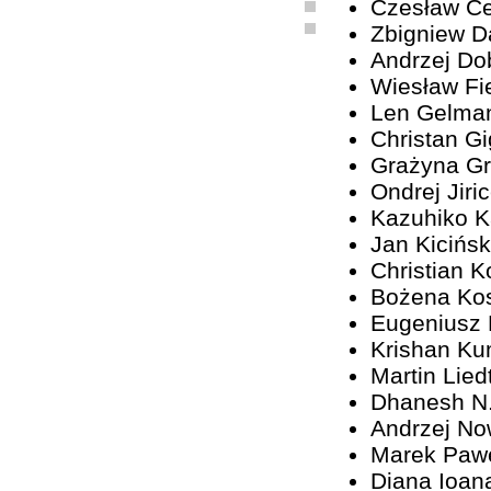
Czesław C
Zbigniew D
Andrzej Do
Wiesław Fi
Len Gelma
Christan G
Grażyna G
Ondrej Jiri
Kazuhiko 
Jan Kicińsk
Christian K
Bożena Ko
Eugeniusz
Krishan Ku
Martin Lied
Dhanesh N
Andrzej No
Marek Paw
Diana Ioan