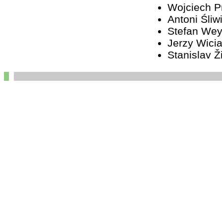
Wojciech 
Antoni Śliw
Stefan We
Jerzy Wici
Stanislav Ž