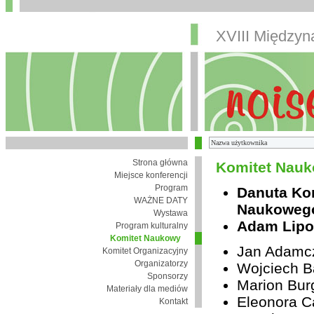
XVIII Między
Strona główna
Komitet Nauk
Miejsce konferencji
Program
Danuta Ko
WAŻNE DATY
Naukoweg
Wystawa
Adam Lipo
Program kulturalny
Komitet Naukowy
Jan Adamc
Komitet Organizacyjny
Organizatorzy
Wojciech B
Sponsorzy
Marion Bur
Materiały dla mediów
Eleonora Ca
Kontakt