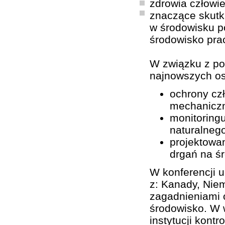
zdrowia człowie
znaczące skutk
w środowisku p
środowisko pra
W związku z po
najnowszych os
ochrony cz
mechanicz
monitoring
naturalnego
projektowan
drgań na ś
W konferencji u
z: Kanady, Niem
zagadnieniami o
środowisko. W w
instytucji kont