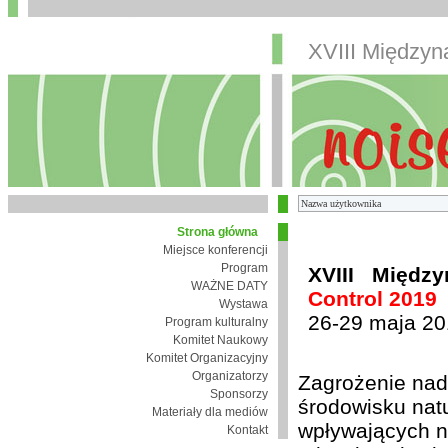
XVIII Między
Strona główna
Miejsce konferencji
Program
XVIII Międz
WAŻNE DATY
Control 2019
Wystawa
26-29 maja 20
Program kulturalny
Komitet Naukowy
Komitet Organizacyjny
Organizatorzy
Zagrożenie nad
Sponsorzy
środowisku nat
Materiały dla mediów
wpływających n
Kontakt