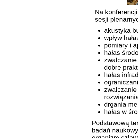
Na konferencj
sesji plenarny
akustyka b
wpływ hała
pomiary i a
hałas środ
zwalczanie
dobre prak
hałas infra
ograniczan
zwalczanie
rozwiązani
drgania me
hałas w śro
Podstawową tem
badań naukowyc
organizm człow