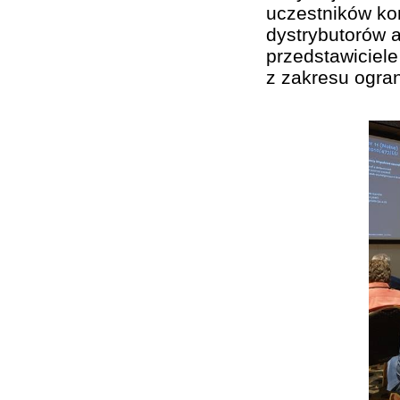
uczestników kon
dystrybutorów a
przedstawiciel
z zakresu ogran