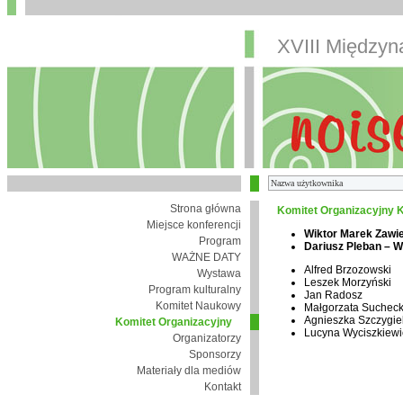
XVIII Między
Strona główna
Komitet Organizacyjny K
Miejsce konferencji
Wiktor Marek Zawi
Program
Dariusz Pleban – 
WAŻNE DATY
Alfred Brzozowski
Wystawa
Leszek Morzyński
Program kulturalny
Jan Radosz
Komitet Naukowy
Małgorzata Suchec
Agnieszka Szczygie
Komitet Organizacyjny
Lucyna Wyciszkiewi
Organizatorzy
Sponsorzy
Materiały dla mediów
Kontakt