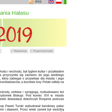
RSS
ania Hałasu
Rejestracja
Przypomnij hasło
hodu i wschodu, był tyglem kultur i przykładem
cja przyczyniła się zarówno do jego wielkiego
który zabiegał o przywileje dla miasta i jego
rześladowców, a burzliwe losy Polski odbiły na
ścioły, cerkiew i synagoga, rozbudowano też
zydomek Biskupi. Pod koniec XVI w. miasto
zieło dewastacji dokończyli Rosjanie podczas
skup Paweł Turski wybudował barokowy pałac
mi i stawami. Przez wieki zamek był siedzibą