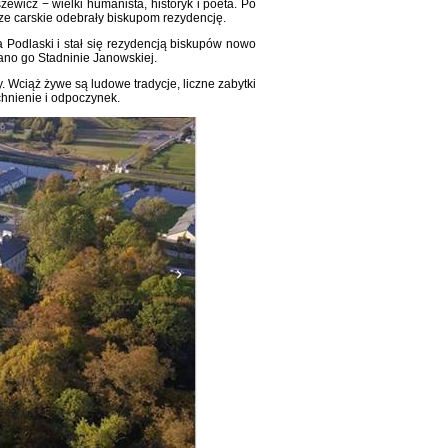
icz − wielki humanista, historyk i poeta. Po
dze carskie odebrały biskupom rezydencję.
 Podlaski i stał się rezydencją biskupów nowo
zano go Stadninie Janowskiej.
 Wciąż żywe są ludowe tradycje, liczne zabytki
tchnienie i odpoczynek.