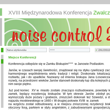
XVIII Międzynarodowa Konferencja
Zwalcz
ZALOGUJ
Miejsce Konferencji
Konferencja odbędzie się w Zamku Biskupim**** w Janowie Podlaskim.
Janów, w czasach swojej świetności, znajdował się na styku cywilizacji zac
harmonijnego współistnienia wielu tradycji i religii. Doskonała lokaliza
rozkwitu, jak i do upadków. Nazwany od imienia biskupa Jana Łosowicza, 
rozwój, na przestrzeni wieków Janów stanowił doskonały łup dla kolejnych p
nim swoje piętno.
Już pod koniec XV w. miasto zostało znacząco rozbudowane, powstały ko
zamek, będący rezydencją biskupów. W tym okresie Janów zdobył pr
wyniszczyły duże pożary i grabieże, zniszczeń dokonali też Szwedzi, a d
najazdu moskiewskiego w 1660 r. W drugiej połowie XVIII w. zamek
na wzgórzu został odbudowany, a w miejscu zniszczonej rezydencji bi
otoczony fosą, parkiem w stylu angielskim, z zabudowaniami gospodarczy