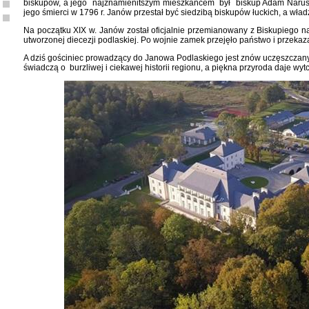
biskupów, a jego najznamienitszym mieszkańcem był biskup Adam Naruszew
jego śmierci w 1796 r. Janów przestał być siedzibą biskupów łuckich, a wła
Na początku XIX w. Janów został oficjalnie przemianowany z Biskupiego na
utworzonej diecezji podlaskiej. Po wojnie zamek przejęło państwo i przeka
A dziś gościniec prowadzący do Janowa Podlaskiego jest znów uczęszczany.
świadczą o burzliwej i ciekawej historii regionu, a piękna przyroda daje wy