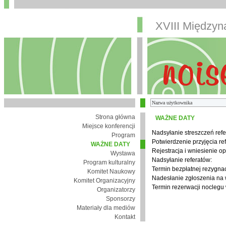
XVIII Między
Strona główna
WAŻNE DATY
Miejsce konferencji
Nadsyłanie streszczeń refe
Program
Potwierdzenie przyjęcia re
WAŻNE DATY
Rejestracja i wniesienie op
Wystawa
Nadsyłanie referatów:
Program kulturalny
Termin bezpłatnej rezygnacj
Komitet Naukowy
Nadesłanie zgłoszenia na
Komitet Organizacyjny
Termin rezerwacji noclegu 
Organizatorzy
Sponsorzy
Materiały dla mediów
Kontakt