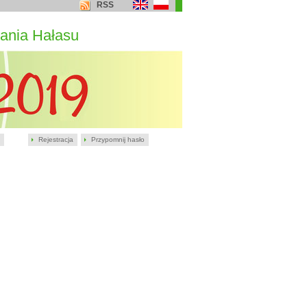
RSS
ania Hałasu
Rejestracja
Przypomnij hasło