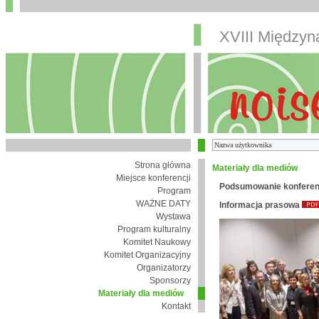
XVIII Między
Strona główna
Materiały dla mediów
Miejsce konferencji
Podsumowanie konferen
Program
WAŻNE DATY
Informacja prasowa
Wystawa
Program kulturalny
Komitet Naukowy
Komitet Organizacyjny
Organizatorzy
Sponsorzy
Materiały dla mediów
Kontakt