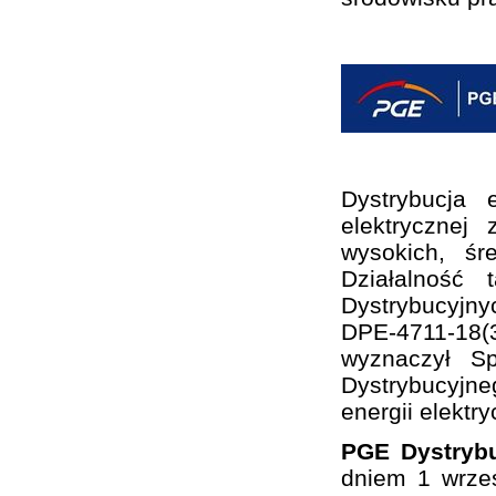
Dystrybucja 
elektrycznej
wysokich, śr
Działalność
Dystrybucyjny
DPE-4711-18(3
wyznaczył S
Dystrybucyjne
energii elektry
PGE Dystrybu
dniem 1 wrze