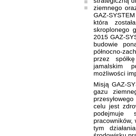
strategiczną d
ziemnego oraz
GAZ-SYSTEM S
która zosta
skroplonego 
2015 GAZ-SYST
budowie pon
północno-zach
przez spółk
jamalskim p
możliwości im
Misją GAZ-SY
gazu ziemne
przesyłowego
celu jest zd
podejmuje sz
pracowników, w
tym działani
środowisku pr