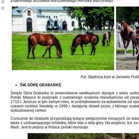
znakomitego architekta warszawskiego Henryka Marconiego.
Fot. Stadnina koni w Janowie Pod
ŚW. GÓRĘ GRABARKĘ
Święta Góra Grabarka to prawosławne sanktuarium słynące z wielu uzdro
Polski. Miejsce to zasłynęło z cudownego ocalenia mieszkańców od zara
1710 r. Jeszcze w tym samym roku, w podziękowaniu za wybawienie od epide
czasem cerkiew. Niestety, w 1990 r. świątynię strawił pożar, z którego ocal
wybudowanej cerkwi.
Corocznie do Grabarki przyjeżdżają tysiące pielgrzymów niosących ze sob
także z uzdrawiającego źródełka, które bije u stóp góry. Na wzgórzu, tuż za c
Marii. Jest to jedyny w Polsce żeński monastyr.