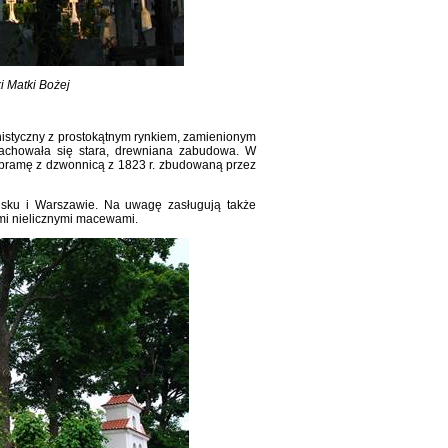
i Matki Bożej
istyczny z prostokątnym rynkiem, zamienionym
zachowała się stara, drewniana zabudowa. W
, bramę z dzwonnicą z 1823 r. zbudowaną przez
sku i Warszawie. Na uwagę zasługują także
ymi nielicznymi macewami.