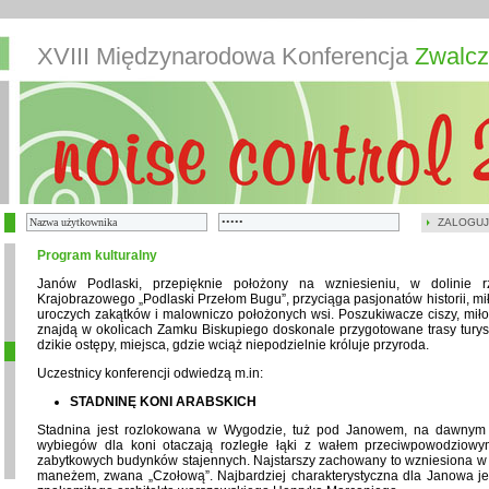
XVIII Międzynarodowa Konferencja
Zwalcz
ZALOGUJ
Program kulturalny
Janów Podlaski, przepięknie położony na wzniesieniu, w dolinie 
Krajobrazowego „Podlaski Przełom Bugu”, przyciąga pasjonatów historii, m
uroczych zakątków i malowniczo położonych wsi. Poszukiwacze ciszy, miłoś
znajdą w okolicach Zamku Biskupiego doskonale przygotowane trasy turysty
dzikie ostępy, miejsca, gdzie wciąż niepodzielnie króluje przyroda.
Uczestnicy konferencji odwiedzą m.in:
STADNINĘ KONI ARABSKICH
Stadnina jest rozlokowana w Wygodzie, tuż pod Janowem, na dawnym s
wybiegów dla koni otaczają rozległe łąki z wałem przeciwpowodziowym
zabytkowych budynków stajennych. Najstarszy zachowany to wzniesiona w 
maneżem, zwana „Czołową”. Najbardziej charakterystyczna dla Janowa jest