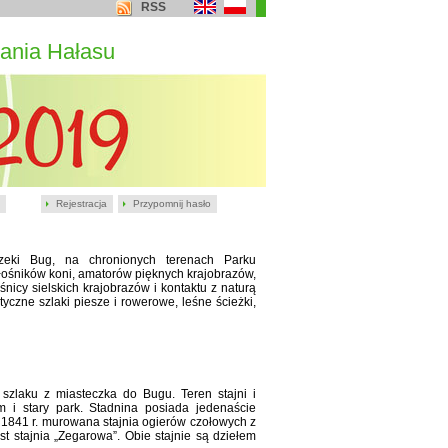
RSS
ania Hałasu
Rejestracja
Przypomnij hasło
rzeki Bug, na chronionych terenach Parku
iłośników koni, amatorów pięknych krajobrazów,
nicy sielskich krajobrazów i kontaktu z naturą
czne szlaki piesze i rowerowe, leśne ścieżki,
zlaku z miasteczka do Bugu. Teren stajni i
 i stary park. Stadnina posiada jedenaście
1841 r. murowana stajnia ogierów czołowych z
 stajnia „Zegarowa”. Obie stajnie są dziełem