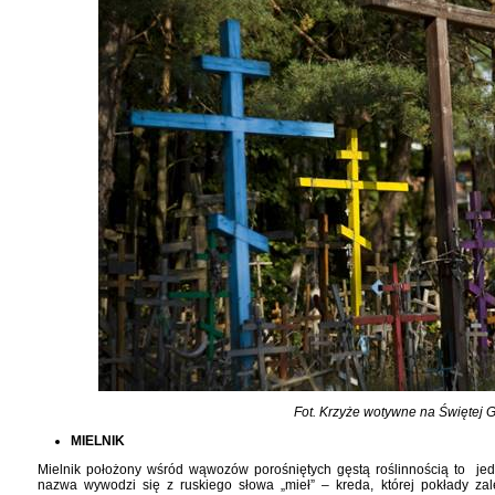
Fot. Krzyże wotywne na Świętej 
MIELNIK
Mielnik położony wśród wąwozów porośniętych gęstą roślinnością to je
nazwa wywodzi się z ruskiego słowa „mieł” – kreda, której pokłady zal