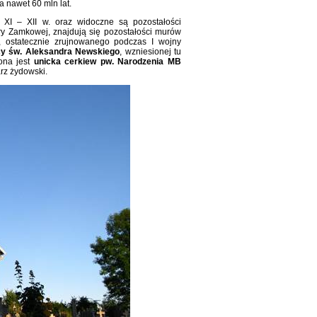
 nawet 60 mln lat.
XI – XII w. oraz widoczne są pozostałości
y Zamkowej, znajdują się pozostałości murów
, ostatecznie zrujnowanego podczas I wojny
cy św. Aleksandra Newskiego
, wzniesionej tu
ona jest
unicka cerkiew pw. Narodzenia MB
rz żydowski.