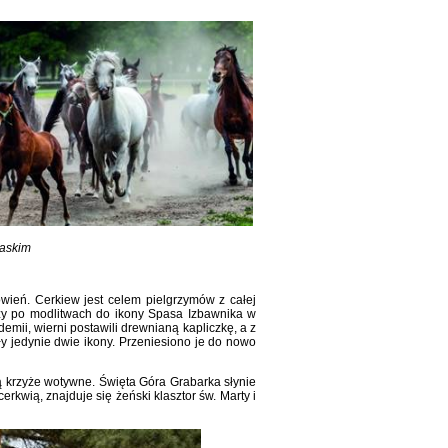
laskim
wień. Cerkiew jest celem pielgrzymów z całej
zy po modlitwach do ikony Spasa Izbawnika w
mii, wierni postawili drewnianą kapliczkę, a z
ały jedynie dwie ikony. Przeniesiono je do nowo
ą krzyże wotywne. Święta Góra Grabarka słynie
erkwią, znajduje się żeński klasztor św. Marty i