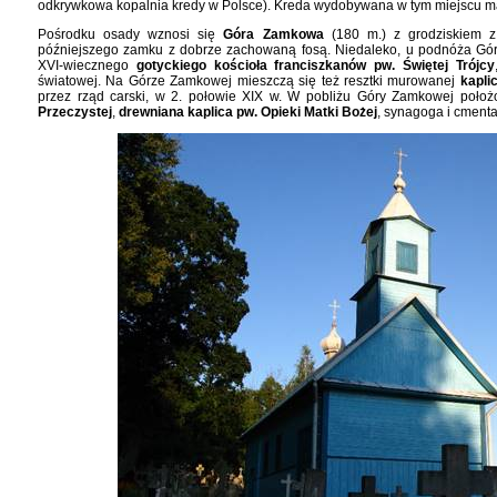
odkrywkowa kopalnia kredy w Polsce). Kreda wydobywana w tym miejscu ma
Pośrodku osady wznosi się
Góra Zamkowa
(180 m.) z grodziskiem z 
późniejszego zamku z dobrze zachowaną fosą. Niedaleko, u podnóża Gór
XVI-wiecznego
gotyckiego kościoła franciszkanów pw. Świętej Trójcy
światowej. Na Górze Zamkowej mieszczą się też resztki murowanej
kapli
przez rząd carski, w 2. połowie XIX w. W pobliżu Góry Zamkowej położ
Przeczystej
,
drewniana kaplica pw. Opieki Matki Bożej
, synagoga i cmenta