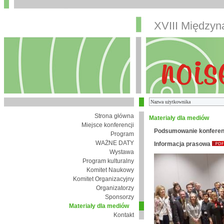
XVIII Między
Strona główna
Materiały dla mediów
Miejsce konferencji
Podsumowanie konferen
Program
WAŻNE DATY
Informacja prasowa
Wystawa
Program kulturalny
Komitet Naukowy
Komitet Organizacyjny
Organizatorzy
Sponsorzy
Materiały dla mediów
Kontakt