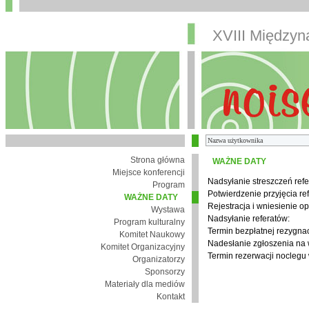
XVIII Między
Strona główna
WAŻNE DATY
Miejsce konferencji
Nadsyłanie streszczeń refe
Program
Potwierdzenie przyjęcia re
WAŻNE DATY
Rejestracja i wniesienie op
Wystawa
Nadsyłanie referatów:
Program kulturalny
Termin bezpłatnej rezygnacj
Komitet Naukowy
Nadesłanie zgłoszenia na
Komitet Organizacyjny
Termin rezerwacji noclegu 
Organizatorzy
Sponsorzy
Materiały dla mediów
Kontakt