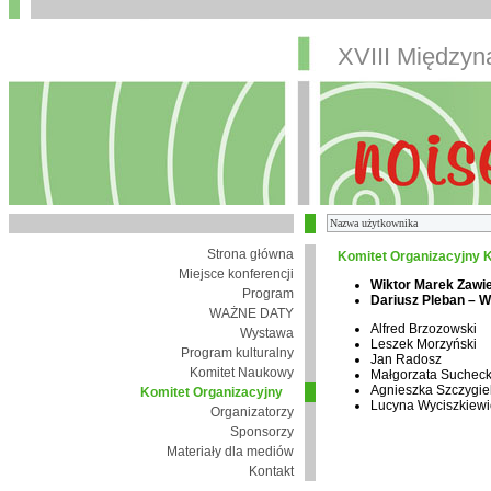
XVIII Między
Strona główna
Komitet Organizacyjny K
Miejsce konferencji
Wiktor Marek Zawi
Program
Dariusz Pleban – 
WAŻNE DATY
Alfred Brzozowski
Wystawa
Leszek Morzyński
Program kulturalny
Jan Radosz
Komitet Naukowy
Małgorzata Suchec
Agnieszka Szczygie
Komitet Organizacyjny
Lucyna Wyciszkiewi
Organizatorzy
Sponsorzy
Materiały dla mediów
Kontakt