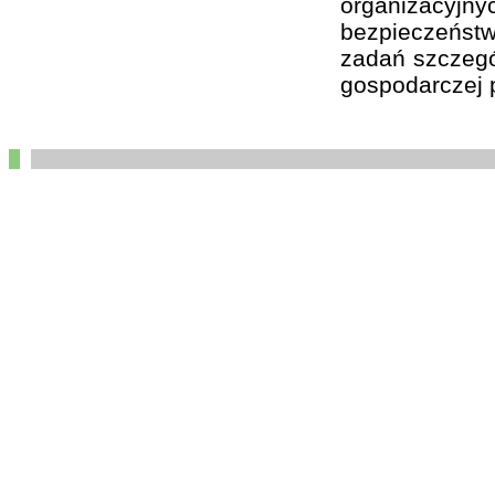
organizacyj
bezpieczeństw
zadań szczegól
gospodarczej p