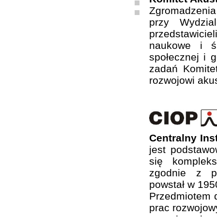
Zgromadzenia
przy Wydzia
przedstawiciel
naukowe i ś
społecznej i 
zadań Komite
rozwojowi akus
Centralny In
jest podstaw
się komplek
zgodnie z ps
powstał w 1950
Przedmiotem d
prac rozwojow