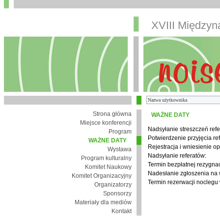
XVIII Między
Strona główna
WAŻNE DATY
Miejsce konferencji
Nadsyłanie streszczeń refe
Program
Potwierdzenie przyjęcia re
WAŻNE DATY
Rejestracja i wniesienie op
Wystawa
Nadsyłanie referatów:
Program kulturalny
Termin bezpłatnej rezygnacj
Komitet Naukowy
Nadesłanie zgłoszenia na
Komitet Organizacyjny
Termin rezerwacji noclegu 
Organizatorzy
Sponsorzy
Materiały dla mediów
Kontakt