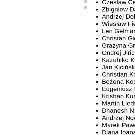
Czesław C
Zbigniew D
Andrzej Do
Wiesław Fi
Len Gelma
Christan G
Grażyna G
Ondrej Jiri
Kazuhiko 
Jan Kicińsk
Christian K
Bożena Ko
Eugeniusz
Krishan Ku
Martin Lied
Dhanesh N
Andrzej No
Marek Paw
Diana Ioan