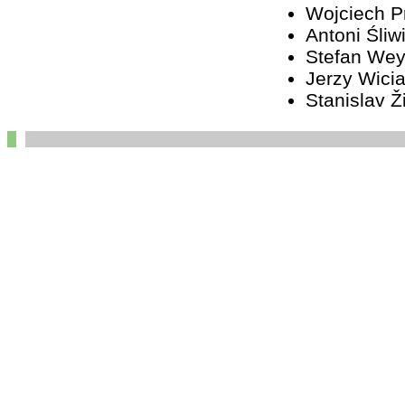
Wojciech 
Antoni Śliw
Stefan We
Jerzy Wici
Stanislav Ž